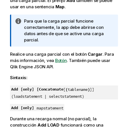
una carga parcial. El prefijo
Add
también se puede
usar en una sentencia
Map
.
N
Para que la carga parcial funcione
o
correctamente, la app debe abrirse con
t
datos antes de que se active una carga
a
parcial.
i
n
Realice una carga parcial con el botón
Cargar
.
Para
f
más información, vea
Botón
.
También puede usar
o
Qlik Engine JSON API
.
r
Sintaxis:
m
a
Add
[only]
[Concatenate
[
(
tablename
)
]]
t
i
(loadstatement | selectstatement)
v
Add
[only]
mapstatement
a
Durante una recarga normal (no parcial), la
construcción
Add
LOAD
funcionará como una