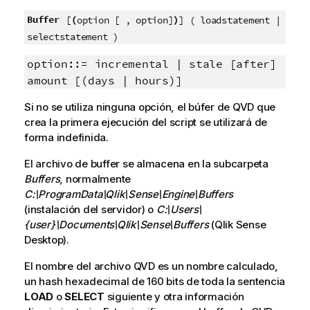
Buffer
(
)
[
option [ , option]
] ( loadstatement |
selectstatement )
option::= incremental | stale [after]
amount [(days | hours)]
Si no se utiliza ninguna opción, el búfer de
QVD
que
crea la primera ejecución del script se utilizará de
forma indefinida.
El archivo de buffer se almacena en la subcarpeta
Buffers
, normalmente
C:\ProgramData\Qlik\Sense\Engine\Buffers
(instalación del servidor) o
C:\Users\
{user}\Documents\Qlik\Sense\Buffers
(
Qlik Sense
Desktop
).
El nombre del archivo
QVD
es un nombre calculado,
un hash hexadecimal de 160 bits de toda la sentencia
LOAD
o
SELECT
siguiente y otra información