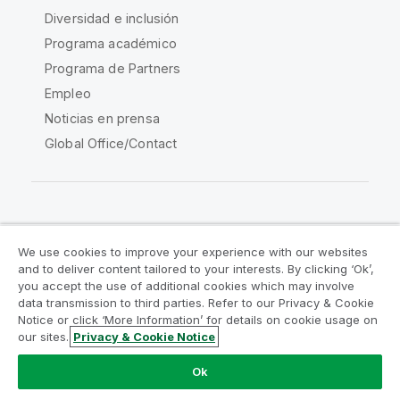
Diversidad e inclusión
Programa académico
Programa de Partners
Empleo
Noticias en prensa
Global Office/Contact
Qlik Community
We use cookies to improve your experience with our websites
and to deliver content tailored to your interests. By clicking ‘Ok’,
Acuerdos legales
Condiciones del producto
you accept the use of additional cookies which may involve
data transmission to third parties. Refer to our Privacy & Cookie
Legal Policies
Política legal
Notice or click ‘More Information’ for details on cookie usage on
Condiciones de uso
Marcas comerciales
our sites.
Privacy & Cookie Notice
Do Not Share My Info
Ok
Copyright © 1993-2026 QlikTech International AB.
Reservados todos los derechos.