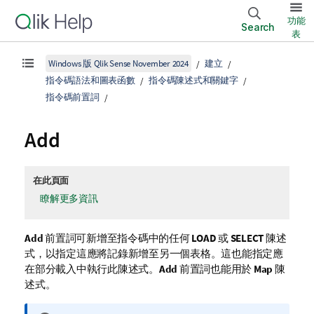
功能
Search
表
Windows 版 Qlik Sense November 2024
建立
指令碼語法和圖表函數
指令碼陳述式和關鍵字
指令碼前置詞
Add
在此頁面
瞭解更多資訊
Add
前置詞可新增至指令碼中的任何
LOAD
或
SELECT
陳述
式，以指定這應將記錄新增至另一個表格。這也能指定應
在部分載入中執行此陳述式。
Add
前置詞也能用於
Map
陳
述式。