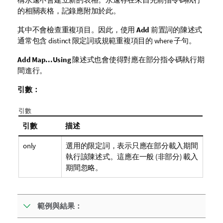
的相關表格，記錄應附加於此。
其中不會檢查重複項目。因此，使用
Add
前置詞的陳述式
通常包含 distinct 限定詞或規範重複項目的 where 子句。
Add Map...Using
陳述式也會使得對應在部分指令碼執行期
間進行。
引數：
引數
引數
描述
only
選用的限定詞，表示只應在部分載入期間
執行該陳述式。這應在一般 (非部分) 載入
期間忽略。
範例與結果：