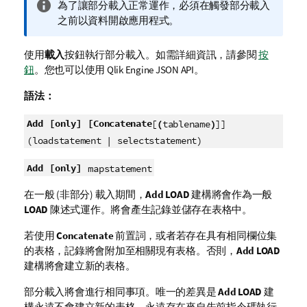
資
為了讓部分載入正常運作，必須在觸發部分載入
訊
之前以資料開啟應用程式。
備
註
使用
載入
按鈕執行部分載入。
如需詳細資訊，請參閱
按
鈕
。
您也可以使用
Qlik Engine JSON API
。
語法：
Add
[only]
[Concatenate
[
(
tablename
)
]]
(loadstatement | selectstatement)
Add
[only]
mapstatement
在一般 (非部分) 載入期間，
Add
LOAD
建構將會作為一般
LOAD
陳述式運作。將會產生記錄並儲存在表格中。
若使用
Concatenate
前置詞，或者若存在具有相同欄位集
的表格，記錄將會附加至相關現有表格。否則，
Add
LOAD
建構將會建立新的表格。
部分載入將會進行相同事項。唯一的差異是
Add
LOAD
建
構永遠不會建立新的表格。永遠存在來自先前指令碼執行