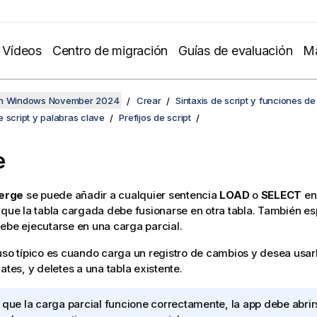
Vídeos
Centro de migración
Guías de evaluación
Ma
en Windows November 2024
Crear
Sintaxis de script y funciones de
 script y palabras clave
Prefijos de script
e
erge
se puede añadir a cualquier sentencia
LOAD
o
SELECT
en 
 que la tabla cargada debe fusionarse en otra tabla. También es
ebe ejecutarse en una carga parcial.
uso típico es cuando carga un registro de cambios y desea usarl
ates
, y
deletes
a una tabla existente.
 que la carga parcial funcione correctamente, la app debe abri