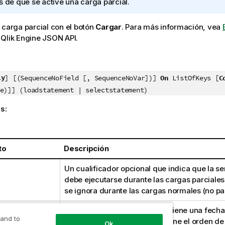
s de que se active una carga parcial.
 carga parcial con el botón
Cargar
.
Para más información, vea
r
Qlik Engine JSON API
.
ly
] [(SequenceNoField [, SequenceNoVar])]
On
ListOfKeys [
C
e)]] (loadstatement | selectstatement)
s:
to
Descripción
Un cualificador opcional que indica que la se
debe ejecutarse durante las cargas parciales
se ignora durante las cargas normales (no par
NoField
El nombre del campo que contiene una fecha
 and to
número de secuencia que define el orden de 
Ok