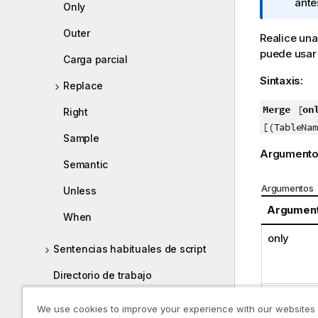
o
ante
Only
t
Outer
a
Realice una
i
puede usa
Carga parcial
n
Sintaxis:
f
Replace
o
Merge
on
[
r
Right
m
[(TableNam
Sample
a
Argumento
t
Semantic
i
Argumentos
v
Unless
a
Argumen
When
only
Sentencias habituales de script
Directorio de trabajo
Sequence
Trabajar con variables en el editor
We use cookies to improve your experience with our websites