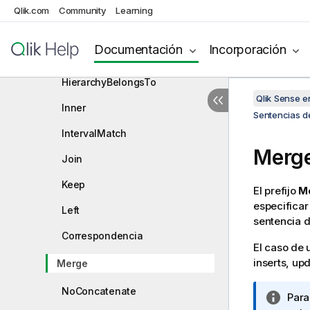
First
Qlik.com
Community
Learning
Generic
Documentación
Incorporación
Hierarchy
HierarchyBelongsTo
Qlik Sense 
Inner
Sentencias de
IntervalMatch
Merg
Join
Keep
El prefijo
M
especificar
Left
sentencia d
Correspondencia
El caso de 
inserts
,
upd
Merge
NoConcatenate
N
Para