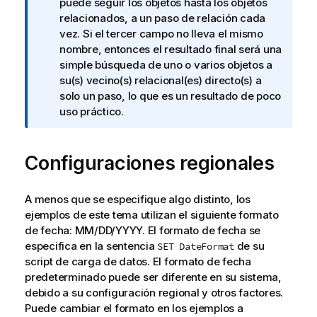
i
puede seguir los objetos hasta los objetos
n
relacionados, a un paso de relación cada
f
vez. Si el tercer campo no lleva el mismo
o
nombre, entonces el resultado final será una
r
simple búsqueda de uno o varios objetos a
m
su(s) vecino(s) relacional(es) directo(s) a
a
solo un paso, lo que es un resultado de poco
t
uso práctico.
i
v
Configuraciones regionales
a
A menos que se especifique algo distinto, los
ejemplos de este tema utilizan el siguiente formato
de fecha: MM/DD/YYYY. El formato de fecha se
especifica en la sentencia
de su
SET DateFormat
script de carga de datos. El formato de fecha
predeterminado puede ser diferente en su sistema,
debido a su configuración regional y otros factores.
Puede cambiar el formato en los ejemplos a