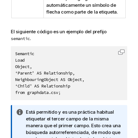
automáticamente un símbolo de
flecha como parte de la etiqueta.
El siguiente código es un ejemplo del prefijo
.
semantic
Semantic  

Copiar 
Load 

Object, 

‘Parent’ AS Relationship, 

NeighbouringObject AS Object, 

‘Child’ AS Relationship 

from graphdata.csv; 
N
Está permitido y es una práctica habitual
o
etiquetar el tercer campo de la misma
t
manera que el primer campo. Esto crea una
a
búsqueda autorreferenciada, de modo que