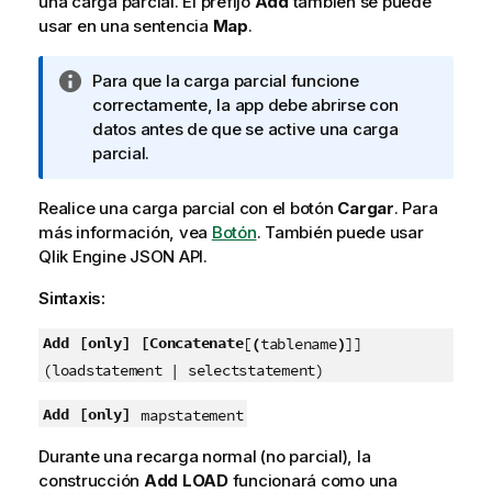
una carga parcial. El prefijo
Add
también se puede
usar en una sentencia
Map
.
N
Para que la carga parcial funcione
o
correctamente, la app debe abrirse con
t
datos antes de que se active una carga
a
parcial.
i
n
Realice una carga parcial con el botón
Cargar
.
Para
f
más información, vea
Botón
.
También puede usar
o
Qlik Engine JSON API
.
r
Sintaxis:
m
a
Add
[only]
[Concatenate
[
(
tablename
)
]]
t
i
(loadstatement | selectstatement)
v
Add
[only]
mapstatement
a
Durante una recarga normal (no parcial), la
construcción
Add
LOAD
funcionará como una