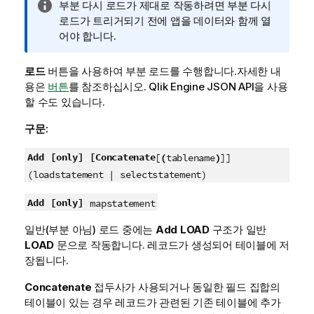
정
부분 다시 로드가 제대로 작동하려면 부분 다시
보
로드가 트리거되기 전에 앱을 데이터와 함께 열
메
어야 합니다.
모
로드
버튼을 사용하여 부분 로드를 수행합니다.
자세한 내
용은
버튼
를 참조하십시오.
Qlik Engine JSON API
을 사용
할 수도 있습니다.
구문:
Add
[only]
[Concatenate
[
(
tablename
)
]]
(loadstatement | selectstatement)
Add
[only]
mapstatement
일반(부분 아님) 로드 중에는
Add
LOAD
구조가 일반
LOAD
문으로 작동합니다. 레코드가 생성되어 테이블에 저
장됩니다.
Concatenate
접두사가 사용되거나 동일한 필드 집합의
테이블이 있는 경우 레코드가 관련된 기존 테이블에 추가