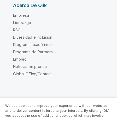
Acerca De Qlik
Empresa
Liderazgo
RSC
Diversidad e inclusión
Programa académico
Programa de Partners
Empleo
Noticias en prensa
Global Office/Contact
Qlik Community
We use cookies to improve your experience with our websites
and to deliver content tailored to your interests. By clicking ‘Ok’,
Acuerdos legales
Condiciones del producto
you accept the use of additional cookies which may involve