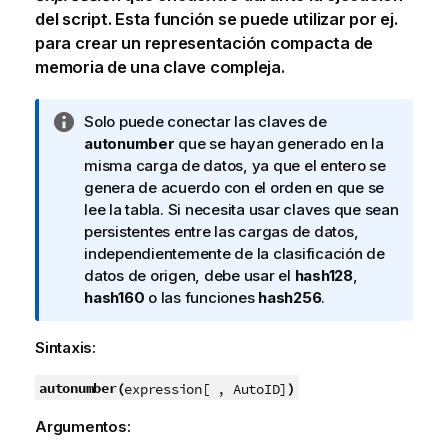
del script. Esta función se puede utilizar por ej.
para crear un representación compacta de
memoria de una clave compleja.
N
Solo puede conectar las claves de
o
autonumber
que se hayan generado en la
t
misma carga de datos, ya que el entero se
a
genera de acuerdo con el orden en que se
i
lee la tabla. Si necesita usar claves que sean
n
persistentes entre las cargas de datos,
f
independientemente de la clasificación de
o
datos de origen, debe usar el
hash128
,
r
hash160
o las funciones
hash256
.
m
a
Sintaxis:
t
i
autonumber(
)
expression[ , AutoID]
v
Argumentos:
a