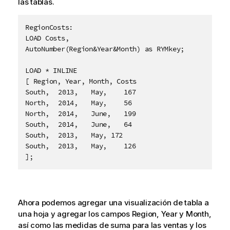
las tablas.
RegionCosts:

LOAD Costs,

AutoNumber(Region&Year&Month) as RYMkey;

LOAD * INLINE

[ Region, Year, Month, Costs

South,	2013,	May,	167

North,	2014,	May,	56

North,	2014,	June,	199

South,	2014,	June,	64

South,	2013,	May, 172

South,	2013,	May,	126

];
Ahora podemos agregar una visualización de tabla a
una hoja y agregar los campos
Region
,
Year
y
Month
,
así como las medidas de suma para las ventas y los