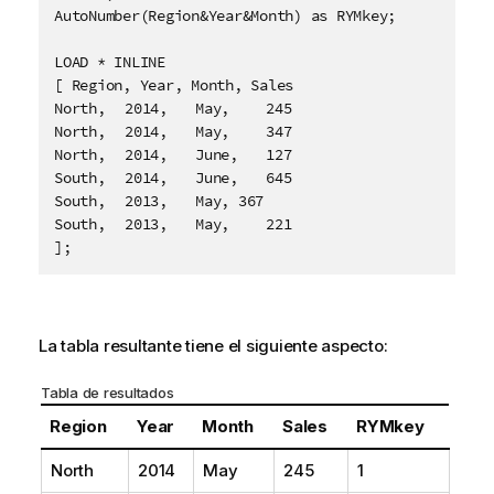
AutoNumber(Region&Year&Month) as RYMkey;

LOAD * INLINE

[ Region, Year, Month, Sales

North,	2014,	May,	245

North,	2014,	May,	347

North,	2014,	June,	127

South,	2014,	June,	645

South,	2013,	May, 367

South,	2013,	May,	221

];
La tabla resultante tiene el siguiente aspecto:
Tabla de resultados
Region
Year
Month
Sales
RYMkey
North
2014
May
245
1