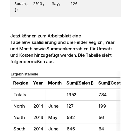
South,	2013,	May,	126

];
Jetzt können zum Arbeitsblatt eine
Tabellenvisualisierung und die Felder
Region
,
Year
und
Month
sowie Summenkennzahlen für Umsatz
und Kosten hinzugefügt werden. Die Tabelle sieht
folgendermaßen aus:
Ergebnistabelle
Region
Year
Month
Sum([Sales])
Sum([Costs])
Totals
-
-
1952
784
North
2014
June
127
199
North
2014
May
592
56
South
2014
June
645
64