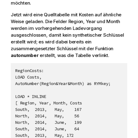
möchten.
Jetzt wird eine Quelltabelle mit Kosten auf ähnliche
Weise geladen. Die Felder
Region
,
Year
und
Month
werden im vorhergehenden Ladevorgang
ausgeschlossen, damit kein synthetischer Schlüssel
erstellt wird; es wird dabei bereits ein
zusammengesetzter Schlüssel mit der Funktion
autonumber
erstellt, was die Tabelle verlinkt.
RegionCosts:

LOAD Costs,

AutoNumber(Region&Year&Month) as RYMkey;

LOAD * INLINE

[ Region, Year, Month, Costs

South,	2013,	May,	167

North,	2014,	May,	56

North,	2014,	June,	199

South,	2014,	June,	64

South,	2013,	May, 172
