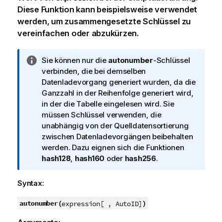
Diese Funktion kann beispielsweise verwendet
werden, um zusammengesetzte Schlüssel zu
vereinfachen oder abzukürzen.
I
Sie können nur die
autonumber
-Schlüssel
n
verbinden, die bei demselben
f
Datenladevorgang generiert wurden, da die
o
Ganzzahl in der Reihenfolge generiert wird,
r
in der die Tabelle eingelesen wird. Sie
m
müssen Schlüssel verwenden, die
a
unabhängig von der Quelldatensortierung
t
zwischen Datenladevorgängen beibehalten
i
werden. Dazu eignen sich die Funktionen
o
hash128
,
hash160
oder
hash256
.
n
s
Syntax:
h
i
autonumber(
)
expression[ , AutoID]
n