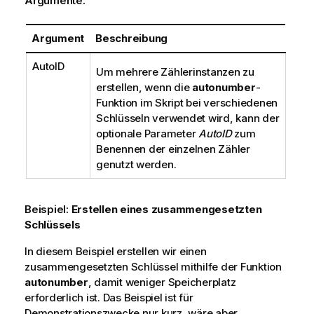
Argumente:
w
e
i
Argument
Beschreibung
s
AutoID
Um mehrere Zählerinstanzen zu
erstellen, wenn die
autonumber
-
Funktion im Skript bei verschiedenen
Schlüsseln verwendet wird, kann der
optionale Parameter
AutoID
zum
Benennen der einzelnen Zähler
genutzt werden.
Beispiel:
Erstellen eines zusammengesetzten
Schlüssels
In diesem Beispiel erstellen wir einen
zusammengesetzten Schlüssel mithilfe der Funktion
autonumber
, damit weniger Speicherplatz
erforderlich ist. Das Beispiel ist für
Demonstrationszwecke nur kurz, wäre aber