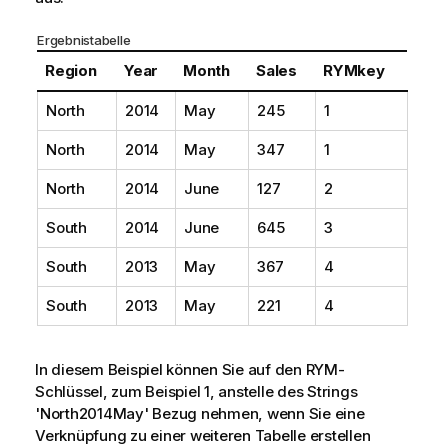
Ergebnistabelle
Region
Year
Month
Sales
RYMkey
North
2014
May
245
1
North
2014
May
347
1
North
2014
June
127
2
South
2014
June
645
3
South
2013
May
367
4
South
2013
May
221
4
In diesem Beispiel können Sie auf den RYM-
Schlüssel, zum Beispiel 1, anstelle des Strings
'North2014May' Bezug nehmen, wenn Sie eine
Verknüpfung zu einer weiteren Tabelle erstellen