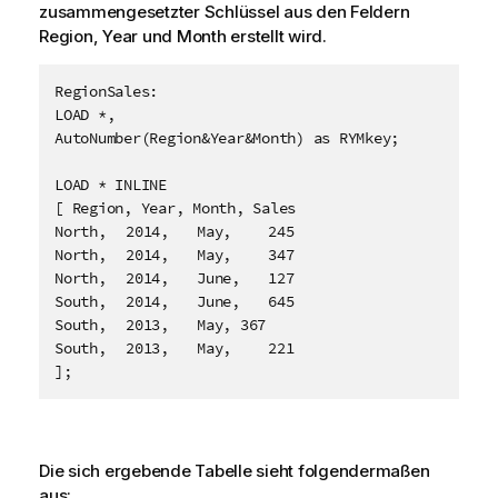
zusammengesetzter Schlüssel aus den Feldern
Region
,
Year
und
Month
erstellt wird.
RegionSales:

LOAD *,

AutoNumber(Region&Year&Month) as RYMkey;

LOAD * INLINE

[ Region, Year, Month, Sales

North,	2014,	May,	245

North,	2014,	May,	347

North,	2014,	June,	127

South,	2014,	June,	645

South,	2013,	May, 367

South,	2013,	May,	221

];
Die sich ergebende Tabelle sieht folgendermaßen
aus: