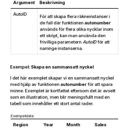
r
Argument
Beskrivning
m
a
AutoID
För att skapa flera räkneinstanser i
t
de fall där funktionen
autonumber
i
används för flera olika nycklar inom
o
ett skript, kan man använda den
n
frivilliga parametern
AutoID
för att
namnge instanserna.
Exempel:
Skapa en sammansatt nyckel
I det här exemplet skapar vi en sammansatt nyckel
med hjälp av funktionen
autonumber
för att spara
minne. Exemplet är kortfattat eftersom det är avsett
som en illustration, men blir meningsfullt med en
tabell som innehåller ett stort antal rader.
Exempeldata
Region
Year
Month
Sales