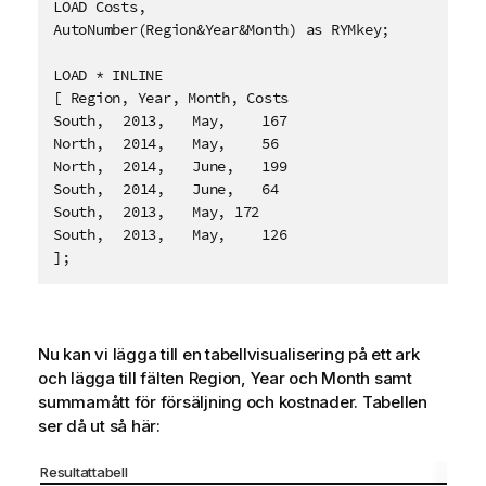
LOAD Costs,

AutoNumber(Region&Year&Month) as RYMkey;

LOAD * INLINE

[ Region, Year, Month, Costs

South,	2013,	May,	167

North,	2014,	May,	56

North,	2014,	June,	199

South,	2014,	June,	64

South,	2013,	May, 172

South,	2013,	May,	126

];
Nu kan vi lägga till en tabellvisualisering på ett ark
och lägga till fälten
Region
,
Year
och
Month
samt
summamått för försäljning och kostnader. Tabellen
ser då ut så här:
Resultattabell