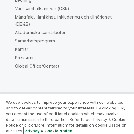
Ledning
Vårt samhällsansvar (CSR)
Mångfald, jämlikhet, inkludering och tillhörighet
(DEI&B)
Akademiska samarbeten
Samarbetsprogram
Karriär
Pressrum
Global Office/Contact
Qlik Community
We use cookies to improve your experience with our websites
and to deliver content tailored to your interests. By clicking ‘Ok’,
Juridiska avtal
Produktvillkor
you accept the use of additional cookies which may involve
data transmission to third parties. Refer to our Privacy & Cookie
Legal Policies
Legal Policies
Notice or click ‘More Information’ for details on cookie usage on
Användningsvillkor
Varumärken
our sites.
Privacy & Cookie Notice