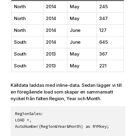
North
2014
May
245
North
2014
May
347
North
2014
June
127
South
2014
June
645
South
2013
May
367
South
2013
May
221
Källdata laddas med inline-data. Sedan lägger vi till
en föregående load som skapar en sammansatt
nyckel från fälten
Region
,
Year
och
Month
.
RegionSales:

LOAD *,

AutoNumber(Region&Year&Month) as RYMkey;
