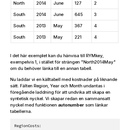
North
2014
June
127
2
South
2014
June
645
3
South
2013
May
367
4
South
2013
May
221
4
I det här exemplet kan du hänvisa till RYMkey,
exempelvis 1, i stället för strängen "North2014May"
om du behöver länka till en annan tabell.
Nu laddar vi en källtabell med kostnader på liknande
sätt. Fälten
Region
,
Year
och
Month
undantas i
föregående laddning för att undvika att skapa en
syntetisk nyckel. Vi skapar redan en sammansatt
nyckel med funktionen
autonumber
som länkar
tabellerna.
RegionCosts:
