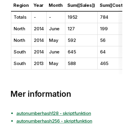
Region
Year
Month
Sum([Sales])
Sum([Costs])
Totals
-
-
1952
784
North
2014
June
127
199
North
2014
May
592
56
South
2014
June
645
64
South
2013
May
588
465
Mer information
autonumberhash128 - skriptfunktion
autonumberhash256 - skriptfunktion