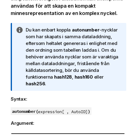
användas för att skapa en kompakt
minnesrepresentation av en komplex nyckel.
A
Du kan enbart koppla
autonumber
-nycklar
n
som har skapats i samma dataladdning,
t
eftersom heltalet genereras i enlighet med
e
den ordning som tabellen laddas i. Om du
c
behöver använda nycklar som är varaktiga
k
mellan dataladdningar, fristående från
n
källdatasortering, bör du använda
i
funktionerna
hash128
,
hash160
eller
n
hash256
.
g
o
Syntax:
m
i
autonumber(
)
expression[ , AutoID]
n
Argument:
f
o