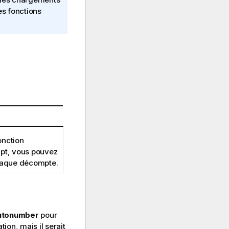
es fonctions
onction
ript, vous pouvez
aque décompte.
utonumber
pour
ion, mais il serait