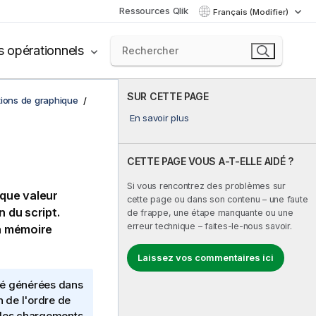
Ressources Qlik
Français (Modifier)
s opérationnels
SUR CETTE PAGE
tions de graphique
En savoir plus
CETTE PAGE VOUS A-T-ELLE AIDÉ ?
Si vous rencontrez des problèmes sur
aque valeur
cette page ou dans son contenu – une faute
 du script.
de frappe, une étape manquante ou une
erreur technique – faites-le-nous savoir.
on mémoire
Laissez vos commentaires ici
té générées dans
 de l'ordre de
re les chargements