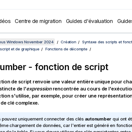
déos
Centre de migration
Guides d'évaluation
Guide
sous Windows November 2024
Création
Syntaxe des scripts et fonc
script et de graphique
Fonctions de décompte
umber - fonction de script
tion de script renvoie une valeur entière unique pour ch
tincte de l'
expression
rencontrée au cours de l'exécution
tion s'utilise, par exemple, pour créer une représentati
de clé complexe.
 pouvez uniquement connecter des clés
autonumber
qui ont é
ême chargement de données, car l'entier est généré en fonction
ure de la table. Si vous devez utiliser des clés persistantes ent