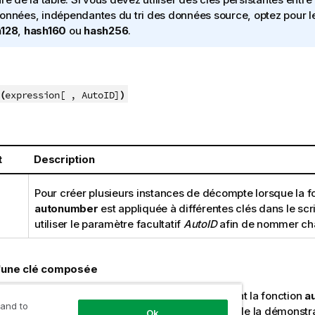
onnées, indépendantes du tri des données source, optez pour l
h128
,
hash160
ou
hash256
.
(
)
expression[ , AutoID]
t
Description
Pour créer plusieurs instances de décompte lorsque la f
autonumber
est appliquée à différentes clés dans le sc
utiliser le paramètre facultatif
AutoID
afin de nommer ch
'une clé composée
emple, nous créons une clé composée en utilisant la fonction
a
 and to
a mémoire. L'exemple est court pour les besoins de la démonstrat
Ok