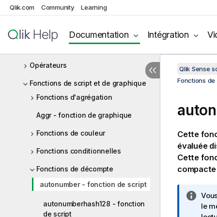
Utilisation des variables dans
Qlik.com
Community
Learning
l'éditeur de chargement de données
Expressions de script
Documentation
Intégration
Vi
Expressions de graphique
Opérateurs
Qlik Sense 
Fonctions de 
Fonctions de script et de graphique
Fonctions d'agrégation
auton
Aggr - fonction de graphique
Fonctions de couleur
Cette fonc
évaluée dis
Fonctions conditionnelles
Cette fonc
compacte 
Fonctions de décompte
autonumber - fonction de script
N
Vous
autonumberhash128 - fonction
o
le m
de script
t
lect