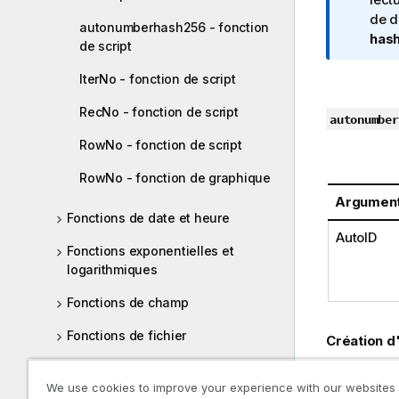
e
de d
autonumberhash256 - fonction
I
has
de script
n
f
IterNo - fonction de script
o
RecNo - fonction de script
r
autonumber
m
RowNo - fonction de script
a
t
RowNo - fonction de graphique
i
Argumen
o
Fonctions de date et heure
n
AutoID
Fonctions exponentielles et
s
logarithmiques
Fonctions de champ
Fonctions de fichier
Création d
Fonctions financières
Dans cet ex
We use cookies to improve your experience with our websites
préserver l