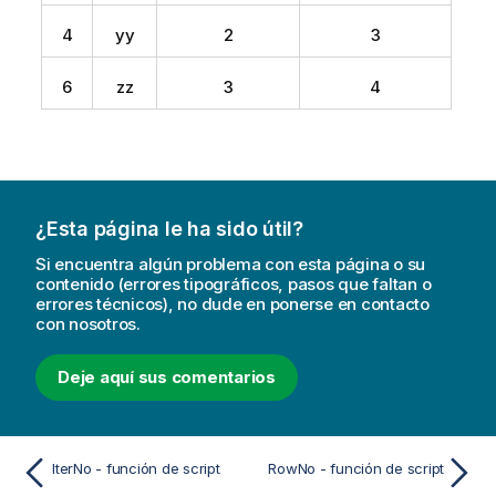
4
yy
2
3
6
zz
3
4
¿Esta página le ha sido útil?
Si encuentra algún problema con esta página o su
contenido (errores tipográficos, pasos que faltan o
errores técnicos), no dude en ponerse en contacto
con nosotros.
Deje aquí sus comentarios
IterNo - función de script
RowNo - función de script