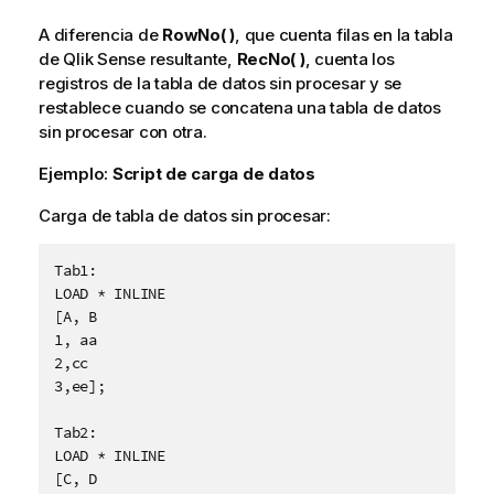
A diferencia de
RowNo( )
, que cuenta filas en la tabla
de
Qlik Sense
resultante,
RecNo( )
, cuenta los
registros de la tabla de datos sin procesar y se
restablece cuando se concatena una tabla de datos
sin procesar con otra.
Ejemplo:
Script de carga de datos
Carga de tabla de datos sin procesar:
Tab1:

LOAD * INLINE

[A, B

1, aa

2,cc

3,ee];

Tab2:

LOAD * INLINE

[C, D
