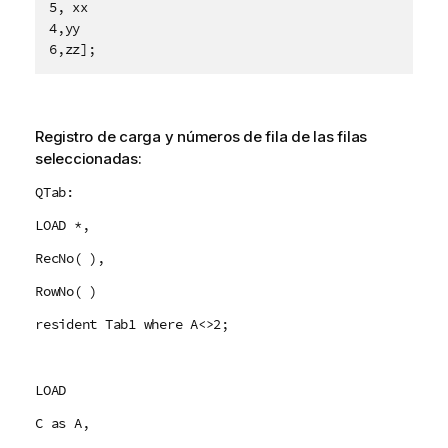
5, xx

4,yy

6,zz];
Registro de carga y números de fila de las filas
seleccionadas:
QTab:
LOAD *,
RecNo( ),
RowNo( )
resident Tab1 where A<>2;
LOAD
C as A,