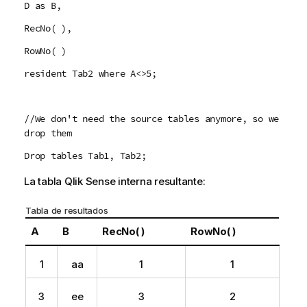
D as B,
RecNo( ),
RowNo( )
resident Tab2 where A<>5;
//We don't need the source tables anymore, so we
drop them
Drop tables Tab1, Tab2;
La tabla
Qlik Sense
interna resultante:
Tabla de resultados
A
B
RecNo( )
RowNo( )
1
aa
1
1
3
ee
3
2