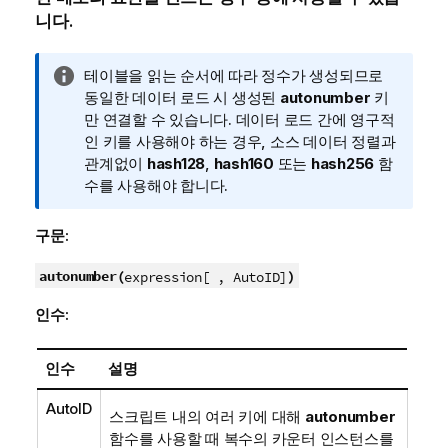
니다.
정
테이블을 읽는 순서에 따라 정수가 생성되므로
보
동일한 데이터 로드 시 생성된
autonumber
키
메
만 연결할 수 있습니다. 데이터 로드 간에 영구적
모
인 키를 사용해야 하는 경우, 소스 데이터 정렬과
관계없이
hash128
,
hash160
또는
hash256
함
수를 사용해야 합니다.
구문:
autonumber(
)
expression[ , AutoID]
인수:
인수
설명
AutoID
스크립트 내의 여러 키에 대해
autonumber
함수를 사용할 때 복수의 카운터 인스턴스를