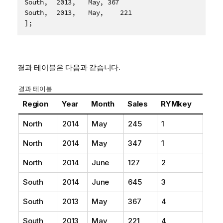
South,	2013,	May, 367

South,	2013,	May,	221

];
결과 테이블은 다음과 같습니다.
결과 테이블
Region
Year
Month
Sales
RYMkey
North
2014
May
245
1
North
2014
May
347
1
North
2014
June
127
2
South
2014
June
645
3
South
2013
May
367
4
South
2013
May
221
4