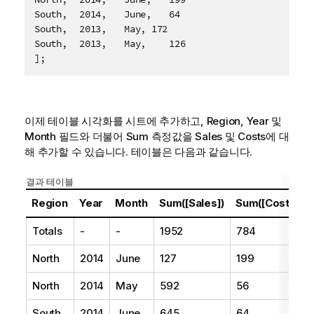
South,	2014,	June,	64

South,	2013,	May, 172

South,	2013,	May,	126

];
이제 테이블 시각화를 시트에 추가하고,
Region
,
Year
및
Month
필드와 더불어 Sum 측정값을 Sales 및 Costs에 대
해 추가할 수 있습니다. 테이블은 다음과 같습니다.
결과 테이블
Region
Year
Month
Sum([Sales])
Sum([Costs])
Totals
-
-
1952
784
North
2014
June
127
199
North
2014
May
592
56
South
2014
June
645
64