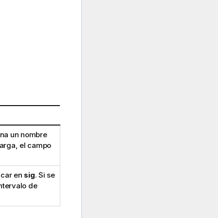
iona un nombre
carga, el campo
icar en
sig
. Si se
ntervalo de