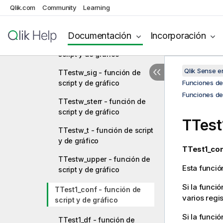
Qlik.com
Community
Learning
TTestw_dif - función de
script y de gráfico
Documentación
Incorporación
TTestw_lower - función de
script y de gráfico
Qlik Sense 
TTestw_sig - función de
script y de gráfico
Funciones de 
Funciones de
TTestw_sterr - función de
script y de gráfico
TTest
TTestw_t - función de script
y de gráfico
TTest1_con
TTestw_upper - función de
Esta funció
script y de gráfico
Si la funció
TTest1_conf - función de
varios regi
script y de gráfico
Si la funció
TTest1_df - función de