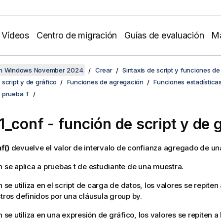
Vídeos
Centro de migración
Guías de evaluación
Ma
en Windows November 2024
Crear
Sintaxis de script y funciones de
script y de gráfico
Funciones de agregación
Funciones estadística
 prueba T
1_conf
- función de script y de 
f()
devuelve el valor de intervalo de confianza agregado de una
n se aplica a pruebas t de estudiante de una muestra.
n se utiliza en el script de carga de datos, los valores se repiten 
stros definidos por una cláusula group by.
n se utiliza en una expresión de gráfico, los valores se repiten a 