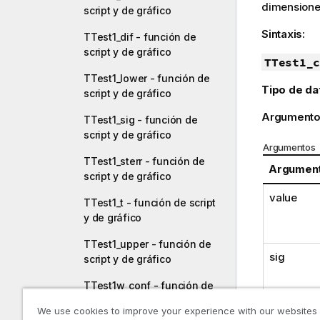
dimensiones
script y de gráfico
Sintaxis:
TTest1_dif - función de
script y de gráfico
TTest1_c
TTest1_lower - función de
Tipo de da
script y de gráfico
Argumento
TTest1_sig - función de
script y de gráfico
Argumentos
TTest1_sterr - función de
Argumen
script y de gráfico
value
TTest1_t - función de script
y de gráfico
TTest1_upper - función de
sig
script y de gráfico
TTest1w_conf - función de
script y de gráfico
We use cookies to improve your experience with our websites