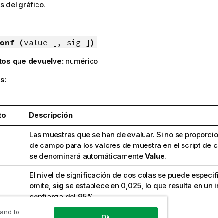
 del gráfico.
onf (
value [, sig ]
)
tos que devuelve:
numérico
s:
to
Descripción
Las muestras que se han de evaluar. Si no se proporc
de campo para los valores de muestra en el script de 
se denominará automáticamente
Value
.
El nivel de significación de dos colas se puede especif
omite,
sig
se establece en 0,025, lo que resulta en un i
confianza del 95%.
 and to
Ok