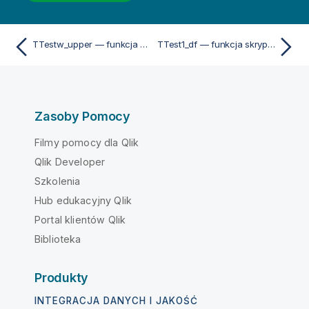
TTestw_upper — funkcja skryptu i funkcja wykresu
TTest1_df — funkcja skryptu i funkcja wykresu
Zasoby Pomocy
Filmy pomocy dla Qlik
Qlik Developer
Szkolenia
Hub edukacyjny Qlik
Portal klientów Qlik
Biblioteka
Produkty
INTEGRACJA DANYCH I JAKOŚĆ