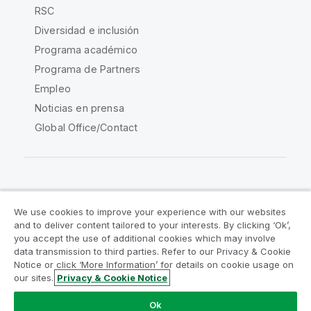
RSC
Diversidad e inclusión
Programa académico
Programa de Partners
Empleo
Noticias en prensa
Global Office/Contact
Qlik Community
We use cookies to improve your experience with our websites
and to deliver content tailored to your interests. By clicking ‘Ok’,
Acuerdos legales
Condiciones del producto
you accept the use of additional cookies which may involve
data transmission to third parties. Refer to our Privacy & Cookie
Legal Policies
Política legal
Notice or click ‘More Information’ for details on cookie usage on
Condiciones de uso
Marcas comerciales
our sites.
Privacy & Cookie Notice
Do Not Share My Info
Ok