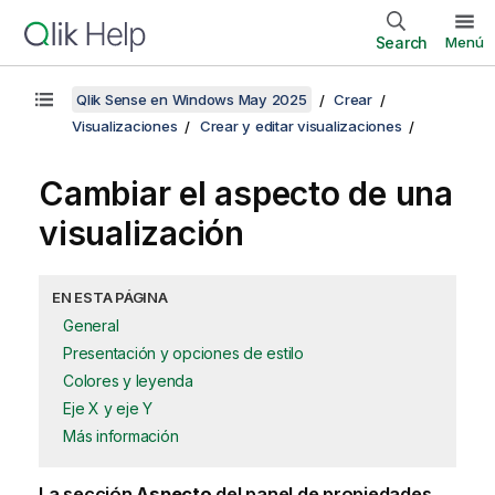
Search
Menú
Qlik Sense en Windows May 2025
Crear
Visualizaciones
Crear y editar visualizaciones
Cambiar el aspecto de una
visualización
EN ESTA PÁGINA
General
Presentación y opciones de estilo
Colores y leyenda
Eje X y eje Y
Más información
La sección
Aspecto
del panel de propiedades