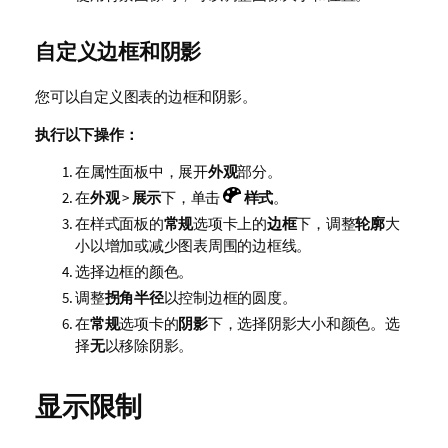
自定义边框和阴影
您可以自定义图表的边框和阴影。
执行以下操作：
在属性面板中，展开
外观
部分。
在
外观
>
展示
下，单击
样式
。
在样式面板的
常规
选项卡上的
边框
下，调整
轮廓
大
小以增加或减少图表周围的边框线。
选择边框的颜色。
调整
拐角半径
以控制边框的圆度。
在
常规
选项卡的
阴影
下，选择阴影大小和颜色。选
择
无
以移除阴影。
显示限制