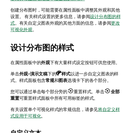
创建分布图时，可能需要在属性面板中调整其外观和其他
设置。
有关样式设置的更多信息，请参阅
设计分布图的样
式
。有关自定义图表外观的其他方面的信息，请参阅
更改
可视化外观
。
设计分布图的样式
在属性面板中的
外观
下有大量样式设定按钮可供您使用。
单击
外观
>
演示文稿
下的
样式
以进一步自定义图表的样
式。样式面板包含
常规
和
图表
选项卡下的各个部分。
您可以通过单击每个部分旁的
重置样式。单击
全部
重置
可重置样式面板中所有可用标签的样式。
有关设置单个可视化样式的常规信息，请参见
将自定义样
式应用于可视化
。
自定义文本