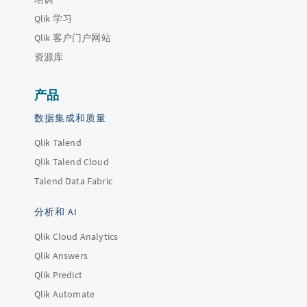
Qlik 学习
Qlik 客户门户网站
资源库
产品
数据集成和质量
Qlik Talend
Qlik Talend Cloud
Talend Data Fabric
分析和 AI
Qlik Cloud Analytics
Qlik Answers
Qlik Predict
Qlik Automate