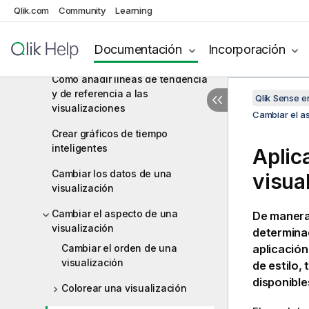
Qlik.com
Community
Learning
un objeto personalizado
Copiar una visualización desde
Documentación
Incorporación
una visualización existente
Cómo añadir líneas de tendencia
y de referencia a las
Qlik Sense 
visualizaciones
Cambiar el a
Crear gráficos de tiempo
inteligentes
Aplic
Cambiar los datos de una
visua
visualización
Cambiar el aspecto de una
De manera 
visualización
determinada
Cambiar el orden de una
aplicación 
visualización
de estilo,
disponibles
Colorear una visualización