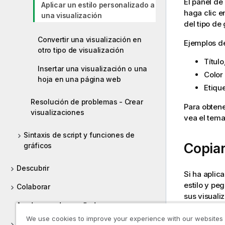
El panel de
Aplicar un estilo personalizado a
haga clic 
una visualización
del tipo de 
Convertir una visualización en
Ejemplos de
otro tipo de visualización
Título
Insertar una visualización o una
Color
hoja en una página web
Etiqu
Resolución de problemas - Crear
Para obtene
visualizaciones
vea el tema
Sintaxis de script y funciones de
Copiar
gráficos
Descubrir
Si ha aplic
estilo y pe
Colaborar
sus visuali
Ayuda para desarrolladores
personaliza
We use cookies to improve your experience with our websites
Tutoriales de Qlik Sense