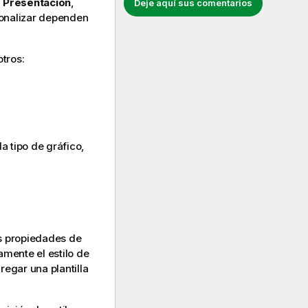
>
Presentación
,
Deje aquí sus comentarios
sonalizar dependen
tros:
a tipo de gráfico,
us propiedades de
amente el estilo de
regar una plantilla