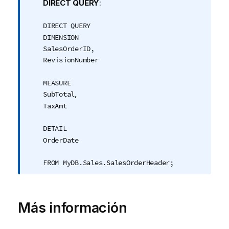
DIRECT QUERY
:
DIRECT QUERY
DIMENSION
SalesOrderID,
RevisionNumber
MEASURE
,
SubTotal
TaxAmt
DETAIL
OrderDate
FROM MyDB.Sales.SalesOrderHeader;
Más información