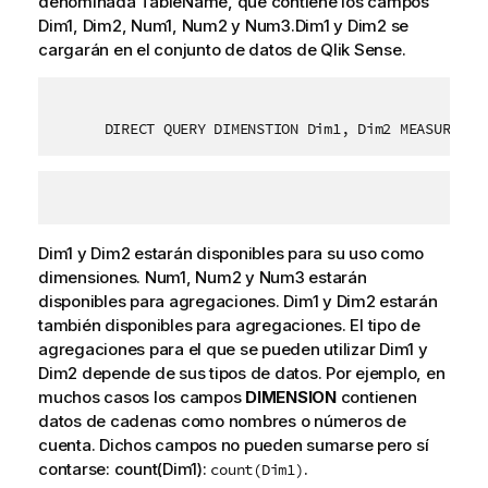
denominada
TableName
, que contiene los campos
Dim1
,
Dim2
,
Num1
,
Num2
y
Num3
.
Dim1
y
Dim2
se
cargarán en el conjunto de datos de
Qlik Sense
.
DIRECT QUERY DIMENSTION Dim1, Dim2 MEASURE Nu
Dim1
y
Dim2
estarán disponibles para su uso como
dimensiones.
Num1
,
Num2
y
Num3
estarán
disponibles para agregaciones.
Dim1
y
Dim2
estarán
también disponibles para agregaciones. El tipo de
agregaciones para el que se pueden utilizar
Dim1
y
Dim2
depende de sus tipos de datos. Por ejemplo, en
muchos casos los campos
DIMENSION
contienen
datos de cadenas como nombres o números de
cuenta. Dichos campos no pueden sumarse pero sí
contarse: count(Dim1):
.
count(Dim1)