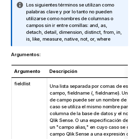
N
Los siguientes términos se utilizan como
o
palabras clave y por lo tanto no pueden
t
utilizarse como nombres de columnas o
a
campos sin ir entre comillas:
and, as,
i
detach, detail, dimension, distinct, from, in,
n
is, like, measure, native, not, or, where
f
o
Argumentos:
r
m
Argumento
Descripción
a
t
fieldlist
Una lista separada por comas de especi
i
campo,
fieldname {, fieldname}
. Una es
v
de campo puede ser un nombre de camp
a
caso se utiliza el mismo nombre para el 
columna de la base de datos y el nombr
Qlik Sense
. O una especificación de ca
un "campo alias," en cuyo caso se da u
campo
Qlik Sense
a una expresión de ba