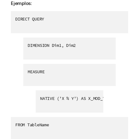
Ejemplos:
DIRECT QUERY 
DIMENSION Dim1, Dim2 
MEASURE 
NATIVE ('X % Y') AS X_MOD_Y   
FROM TableName