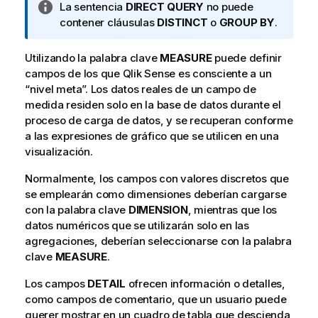
N
La sentencia
DIRECT QUERY
no puede
o
contener cláusulas
DISTINCT
o
GROUP BY
.
t
a
Utilizando la palabra clave
MEASURE
puede definir
i
campos de los que
Qlik Sense
es consciente a un
n
“nivel meta”. Los datos reales de un campo de
f
medida residen solo en la base de datos durante el
o
proceso de carga de datos, y se recuperan conforme
r
a las expresiones de gráfico que se utilicen en una
m
visualización.
a
Normalmente, los campos con valores discretos que
t
se emplearán como dimensiones deberían cargarse
i
con la palabra clave
v
DIMENSION
, mientras que los
datos numéricos que se utilizarán solo en las
a
agregaciones, deberían seleccionarse con la palabra
clave
MEASURE
.
Los campos
DETAIL
ofrecen información o detalles,
como campos de comentario, que un usuario puede
querer mostrar en un cuadro de tabla que descienda