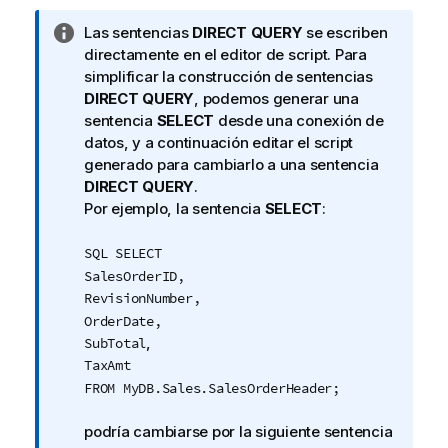
N
Las sentencias
DIRECT QUERY
se escriben
o
directamente en el editor de script. Para
t
simplificar la construcción de sentencias
a
DIRECT QUERY
, podemos generar una
i
sentencia
SELECT
desde una conexión de
n
datos, y a continuación editar el script
f
generado para cambiarlo a una sentencia
o
DIRECT QUERY
.
r
Por ejemplo, la sentencia
SELECT
:
m
a
SQL SELECT
t
SalesOrderID,
i
RevisionNumber,
v
OrderDate,
a
,
SubTotal
TaxAmt
FROM MyDB.Sales.SalesOrderHeader;
podría cambiarse por la siguiente sentencia