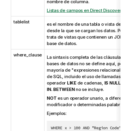
nombre de columna.
Listas de campos en Direct Discovery
tablelist
es el nombre de una tabla o vista de la 
desde la que se cargan los datos. Por lo
trata de vistas que contienen un JOIN ef
base de datos.
where_clause
La sintaxis completa de las cláusulas
WH
bases de datos no se define aquí, pero s
mayoría de "expresiones relacionales"
de
SQL
, incluido el uso de llamadas a fu
operador
LIKE
de cadenas,
IS NULL
e
IS
IN. BETWEEN
no se incluye.
NOT
es un operador unario, a diferencia
modificador o determinadas palabras cl
Ejemplos:
WHERE x > 100 AND "Region Code" IN 