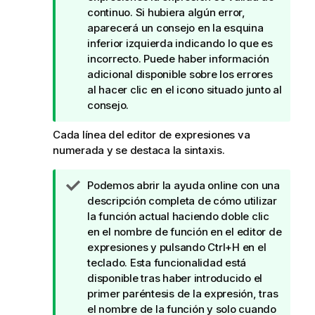
t
continuo. Si hubiera algún error,
a
aparecerá un consejo en la esquina
d
inferior izquierda indicando lo que es
e
incorrecto. Puede haber información
s
adicional disponible sobre los errores
u
al hacer clic en el icono situado junto al
g
consejo.
e
Cada línea del editor de expresiones va
r
numerada y se destaca la sintaxis.
e
n
c
N
Podemos abrir la ayuda online con una
i
o
descripción completa de cómo utilizar
a
t
la función actual haciendo doble clic
a
en el nombre de función en el editor de
d
expresiones y pulsando Ctrl+H en el
e
teclado. Esta funcionalidad está
s
disponible tras haber introducido el
u
primer paréntesis de la expresión, tras
g
el nombre de la función y solo cuando