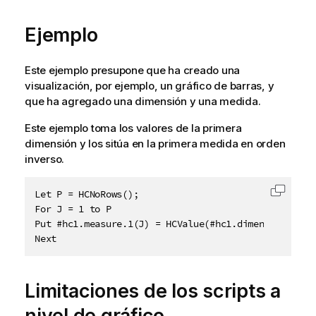
Ejemplo
Este ejemplo presupone que ha creado una
visualización, por ejemplo, un gráfico de barras, y
que ha agregado una dimensión y una medida.
Este ejemplo toma los valores de la primera
dimensión y los sitúa en la primera medida en orden
inverso.
Let P = HCNoRows();

Copiar 
For J = 1 to P

Put #hc1.measure.1(J) = HCValue(#hc1.dimension.1, P 
Next
Limitaciones de los scripts a
nivel de gráfico