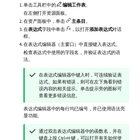
单击工具栏中的
编辑工作表
。
在左侧打开资源面板。
在资产面板中，单击
主条目
。
在
表达式
字段中单击
，以打开
添加表达式
对话
框。
在表达式编辑器（主窗口）中直接键入表达式。
检查表达式中使用的字段名，并验证表达式的语
法。
提
在表达式编辑器中键入时，可连续验证表
示
达式。如果有错误，则可在左下角看到错
注
误内容的相关提示。单击提示旁的图标可
释
查看更多错误信息。
表达式编辑器中的每行均已编号，并已使用语法亮
显功能。
提
通过双击表达式编辑器中的函数名，并在
示
键盘上按 Ctrl+H 键，可以打开有关如何使