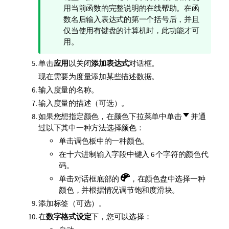
注
用当前函数的完整说明的在线帮助。在函
释
数名后输入表达式的第一个括号后，并且
仅当使用有键盘的计算机时，此功能才可
用。
单击
应用
以关闭
添加表达式
对话框。
现在需要为度量添加某些描述数据。
输入度量的名称。
输入度量的描述（可选）。
如果您想指定颜色，在颜色下拉菜单中单击
并通
过以下其中一种方法选择颜色：
单击调色板中的一种颜色。
在十六进制输入字段中键入 6 个字符的颜色代
码。
单击对话框底部的
，在颜色盘中选择一种
颜色，并根据情况调节饱和度滑块。
添加标签（可选）。
在
数字格式设定
下，您可以选择：