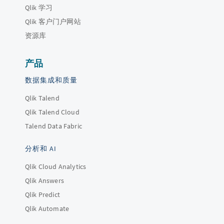
Qlik 学习
Qlik 客户门户网站
资源库
产品
数据集成和质量
Qlik Talend
Qlik Talend Cloud
Talend Data Fabric
分析和 AI
Qlik Cloud Analytics
Qlik Answers
Qlik Predict
Qlik Automate