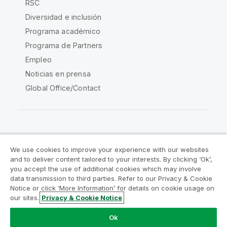
RSC
Diversidad e inclusión
Programa académico
Programa de Partners
Empleo
Noticias en prensa
Global Office/Contact
Qlik Community
We use cookies to improve your experience with our websites
and to deliver content tailored to your interests. By clicking ‘Ok’,
Acuerdos legales
Condiciones del producto
you accept the use of additional cookies which may involve
data transmission to third parties. Refer to our Privacy & Cookie
Legal Policies
Política legal
Notice or click ‘More Information’ for details on cookie usage on
Condiciones de uso
Marcas comerciales
our sites.
Privacy & Cookie Notice
Do Not Share My Info
Ok
Copyright © 1993-2026 QlikTech International AB.