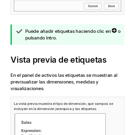
N
Puede añadir etiquetas haciendo clic en
o
o
pulsando Intro.
t
a
Vista previa de etiquetas
d
e
s
En el panel de activos las etiquetas se muestran al
u
previsualizar las dimensiones, medidas y
g
visualizaciones.
e
r
e
La vista previa muestra el tipo de dimensión, qué campos se
incluyen en la dimensión jerárquica y las etiquetas.
n
c
i
a