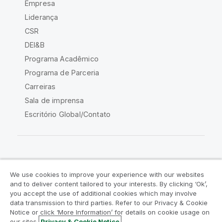
Empresa
Liderança
CSR
DEI&B
Programa Acadêmico
Programa de Parceria
Carreiras
Sala de imprensa
Escritório Global/Contato
Comunidade Qlik
We use cookies to improve your experience with our websites
and to deliver content tailored to your interests. By clicking ‘Ok’,
Acordos legais
Termos do produto
you accept the use of additional cookies which may involve
data transmission to third parties. Refer to our Privacy & Cookie
Legal Policies
Políticas Legais
Notice or click ‘More Information’ for details on cookie usage on
Termos de uso
Marcas comerciais
our sites.
Privacy & Cookie Notice