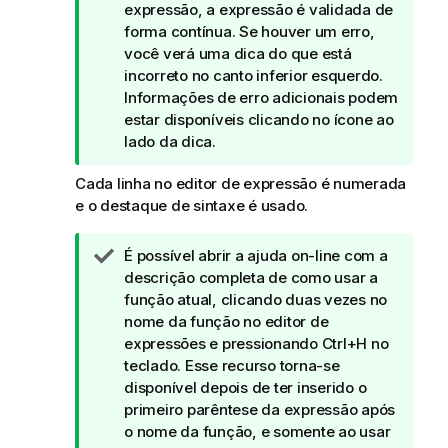
o
expressão, a expressão é validada de
t
forma contínua. Se houver um erro,
a
você verá uma dica do que está
d
incorreto no canto inferior esquerdo.
e
Informações de erro adicionais podem
d
estar disponíveis clicando no ícone ao
i
lado da dica.
c
Cada linha no editor de expressão é numerada
a
e o destaque de sintaxe é usado.
N
É possível abrir a ajuda on-line com a
o
descrição completa de como usar a
t
função atual, clicando duas vezes no
a
nome da função no editor de
d
expressões e pressionando Ctrl+H no
e
teclado. Esse recurso torna-se
d
disponível depois de ter inserido o
i
primeiro parêntese da expressão após
c
o nome da função, e somente ao usar