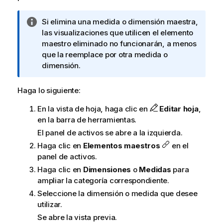
N
Si elimina una medida o dimensión maestra,
o
las visualizaciones que utilicen el elemento
t
maestro eliminado no funcionarán, a menos
a
que la reemplace por otra medida o
i
dimensión.
n
f
Haga lo siguiente:
o
En la vista de hoja, haga clic en
Editar hoja
,
r
en la barra de herramientas.
m
a
El panel de activos se abre a la izquierda.
t
Haga clic en
Elementos maestros
en el
i
panel de activos.
v
Haga clic en
Dimensiones
o
Medidas
para
a
ampliar la categoría correspondiente.
Seleccione la dimensión o medida que desee
utilizar.
Se abre la vista previa.