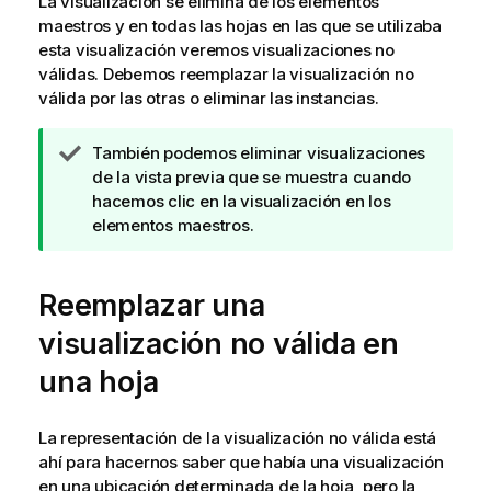
La visualización se elimina de los elementos
maestros y en todas las hojas en las que se utilizaba
esta visualización veremos visualizaciones no
válidas. Debemos reemplazar la visualización no
válida por las otras o eliminar las instancias.
N
También podemos eliminar visualizaciones
o
de la vista previa que se muestra cuando
t
hacemos clic en la visualización en los
a
elementos maestros.
d
e
Reemplazar una
s
u
visualización no válida en
g
e
una hoja
r
e
La representación de la visualización no válida está
n
ahí para hacernos saber que había una visualización
c
en una ubicación determinada de la hoja, pero la
i