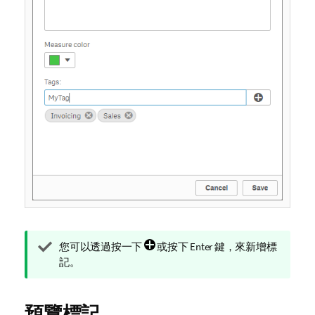
提
您可以透過按一下
或按下 Enter 鍵，來新增標
示
記。
備
註
預覽標記