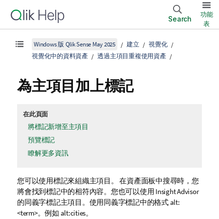
功能
Search
表
Windows 版 Qlik Sense May 2025
建立
視覺化
視覺化中的資料資產
透過主項目重複使用資產
為主項目加上標記
在此頁面
將標記新增至主項目
預覽標記
瞭解更多資訊
您可以使用標記來組織主項目。
在資產面板中搜尋時，您
將會找到標記中的相符內容
。您也可以使用
Insight Advisor
的同義字標記主項目。使用同義字標記中的格式
alt:
<term>
。例如
alt:cities
。