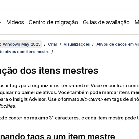
Vídeos
Centro de migração
Guias de avaliação
M
no Windows May 2025
Criar
Visualizações
Ativos de dados em vi
de ativos com itens mestre
ção dos itens mestres
sar tags para organizar os itens-mestre.
Você encontrará cor
quisar no painel de ativos
. Você também pode marcar itens me
para o
Insight Advisor
. Use o formato
alt:<term>
em tags de sinô
t:cities
.
de conter no máximo 31 caracteres, e cada item mestre pode te
onando tags a um item mestre