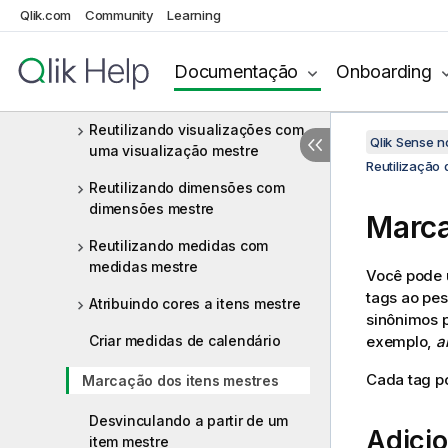
Dimensões
Qlik.com
Community
Learning
Medidas
Documentação
Onboarding
Reutilização de ativos com itens
mestre
Reutilizando visualizações com
Qlik Sense 
uma visualização mestre
Reutilização 
Reutilizando dimensões com
dimensões mestre
Marca
Reutilizando medidas com
medidas mestre
Você pode u
tags ao pes
Atribuindo cores a itens mestre
sinônimos 
Criar medidas de calendário
exemplo,
al
Cada tag po
Marcação dos itens mestres
Desvinculando a partir de um
Adici
item mestre