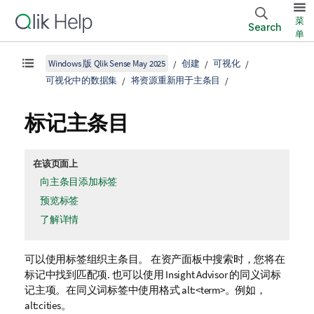
菜
Search
单
Windows 版 Qlik Sense May 2025
创建
可视化
可视化中的数据集
将资源重新用于主条目
标记主条目
在该页面上
向主条目添加标签
预览标签
了解详情
可以使用标签组织主条目。
在资产面板中搜索时，您将在
标记中找到匹配项
. 也可以使用
Insight Advisor
的同义词标
记主项。在同义词标签中使用格式
alt:<term>
。例如，
alt:cities
。