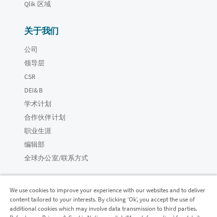
Qlik 区域
关于我们
公司
领导层
CSR
DEI&B
学术计划
合作伙伴计划
职业生涯
编辑部
全球办公室/联系方式
We use cookies to improve your experience with our websites and to deliver
content tailored to your interests. By clicking ‘Ok’, you accept the use of
Qlik 社区
additional cookies which may involve data transmission to third parties.