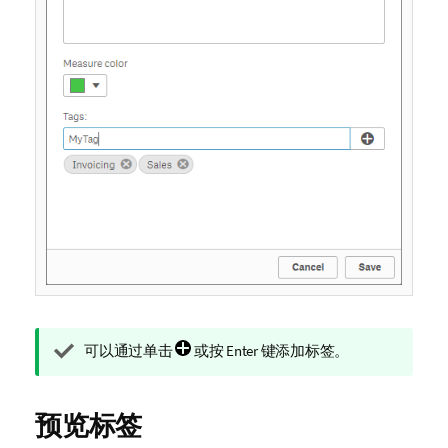
提
可以通过单击
或按 Enter 键添加标签。
示
注
释
预览标签