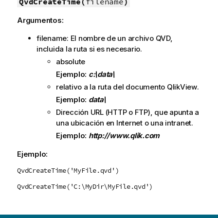
QvdCreateTime(
filename
)
Argumentos:
filename: El nombre de un archivo
QVD
,
incluida la ruta si es necesario.
absolute
Ejemplo:
c:\data\
relativo a la ruta del documento
QlikView
.
Ejemplo:
data\
Dirección URL (
HTTP
o
FTP
), que apunta a
una ubicación en Internet o una intranet.
Ejemplo:
http://www.qlik.com
Ejemplo:
QvdCreateTime('MyFile.qvd')
QvdCreateTime('C:\MyDir\MyFile.qvd')