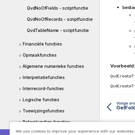
besta
QvdNoOfFields - scriptfunctie
QvdNoOfRecords - scriptfunctie
QvdTableName - scriptfunctie
Financiële functies
Opmaakfuncties
Voorbeeld
Algemene numerieke functies
QvdCreateT
Interpretatiefuncties
QvdCreateT
Interrecord-functies
Logische functies
Vorige on
GetFold
Toewijzingsfuncties
Rekenkundige functies
We use cookies to improve your experience with our websites
NULL-functies