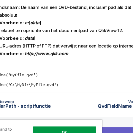
ndsnaam: De naam van een
QVD
-bestand, inclusief pad als dat 
absoluut
Voorbeeld:
c:\data\
relatief ten opzichte van het documentpad van
QlikView 12
.
Voorbeeld:
data\
URL-adres (
HTTP
of
FTP
) dat verwijst naar een locatie op interne
Voorbeeld:
http://www.qlik.com
:
ime('MyFile.qvd')
ime('C:\MyDir\MyFile.qvd')
derwerp
Vo
erPath - scriptfunctie
QvdFieldName -
 and to
Ok