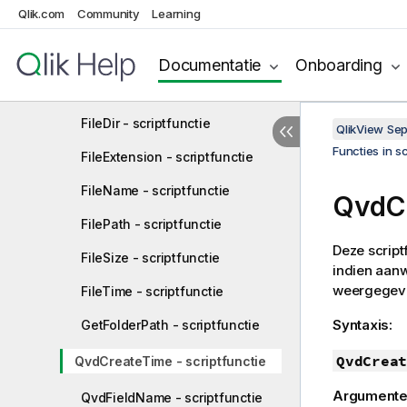
Qlik.com
Community
Learning
Attribute - scriptfunctie
ConnectString - scriptfunctie
Documentatie
Onboarding
FileBaseName - scriptfunctie
FileDir - scriptfunctie
QlikView Se
Functies in s
FileExtension - scriptfunctie
FileName - scriptfunctie
QvdCr
FilePath - scriptfunctie
Deze script
FileSize - scriptfunctie
indien aan
weergegev
FileTime - scriptfunctie
Syntaxis:
GetFolderPath - scriptfunctie
QvdCreat
QvdCreateTime - scriptfunctie
Argumente
QvdFieldName - scriptfunctie