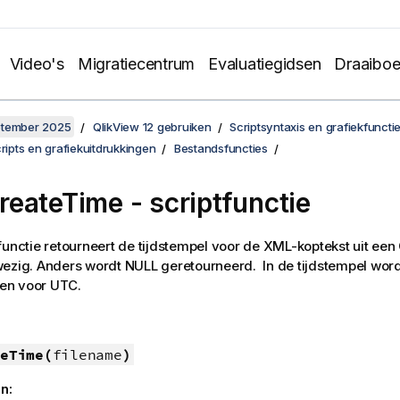
Video's
Migratiecentrum
Evaluatiegidsen
Draaibo
ptember 2025
QlikView 12 gebruiken
Scriptsyntaxis en grafiekfuncti
cripts en grafiekuitdrukkingen
Bestandsfuncties
eateTime - scriptfunctie
functie retourneert de tijdstempel voor de
XML
-koptekst uit een
wezig. Anders wordt
NULL
geretourneerd. In de tijdstempel wordt
en voor UTC.
eTime(
filename
)
n: