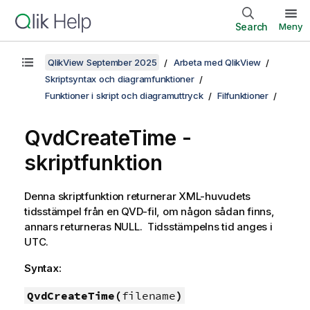
Search
Meny
QlikView September 2025
Arbeta med QlikView
Skriptsyntax och diagramfunktioner
Funktioner i skript och diagramuttryck
Filfunktioner
QvdCreateTime -
skriptfunktion
Denna skriptfunktion returnerar
XML
-huvudets
tidsstämpel från en
QVD
-fil, om någon sådan finns,
annars returneras
NULL
. Tidsstämpelns tid anges i
UTC.
Syntax:
QvdCreateTime(
filename
)