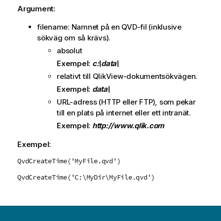
Argument:
filename: Namnet på en
QVD
-fil (inklusive
sökväg om så krävs).
absolut
Exempel:
c:\data\
relativt till
QlikView
-dokumentsökvägen.
Exempel:
data\
URL-adress (
HTTP
eller
FTP
), som pekar
till en plats på internet eller ett intranät.
Exempel:
http://www.qlik.com
Exempel:
QvdCreateTime('MyFile.qvd')
QvdCreateTime('C:\MyDir\MyFile.qvd')