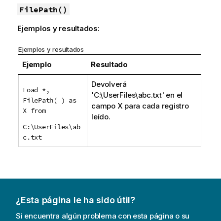
FilePath()
Ejemplos y resultados:
Ejemplos y resultados
Ejemplo
Resultado
Devolverá
Load *,
'C:\UserFiles\abc.txt'
en el
FilePath( ) as
campo
X
para cada registro
X from
leído.
C:\UserFiles\ab
c.txt
¿Esta página le ha sido útil?
Si encuentra algún problema con esta página o su