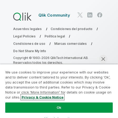
Qlik Community
Acuerdos legales
Condiciones del producto
Legal Policies
Política legal
Condiciones de uso
Marcas comerciales
Do Not Share My Info
Copyright © 1993-2026 QlikTech International AB.
Reservados todos los derechos.
We use cookies to improve your experience with our websites
and to deliver content tailored to your interests. By clicking ‘Ok’,
Únase al Programa de modernización de
you accept the use of additional cookies which may involve
data transmission to third parties. Refer to our Privacy & Cookie
la analítica
Notice or click ‘More Information’ for details on cookie usage on
our sites.
Privacy & Cookie Notice
Modernícese sin comprometer sus valiosas aplicaciones
Chatear ahora
de QlikView con el Programa de modernización de la
Ok
analítica.
Haga clic aquí
para obtener más información o
contactar con nosotros:
ampquestions@qlik.com