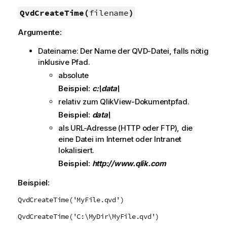
QvdCreateTime(
filename
)
Argumente:
Dateiname: Der Name der
QVD
-Datei, falls nötig
inklusive Pfad.
absolute
Beispiel:
c:\data\
relativ zum
QlikView
-Dokumentpfad.
Beispiel:
data\
als URL-Adresse (
HTTP
oder
FTP
), die
eine Datei im Internet oder Intranet
lokalisiert.
Beispiel:
http://www.qlik.com
Beispiel:
QvdCreateTime('MyFile.qvd')
QvdCreateTime('C:\MyDir\MyFile.qvd')