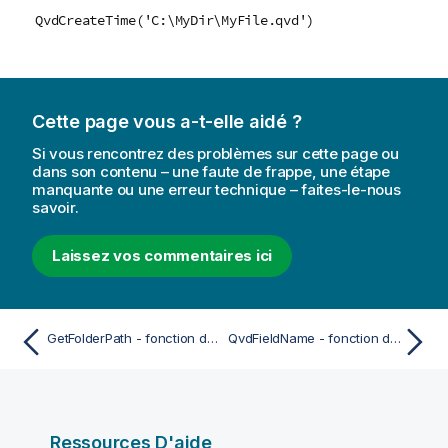
QvdCreateTime('C:\MyDir\MyFile.qvd')
Cette page vous a-t-elle aidé ?
Si vous rencontrez des problèmes sur cette page ou
dans son contenu – une faute de frappe, une étape
manquante ou une erreur technique – faites-le-nous
savoir.
Laissez vos commentaires ici
GetFolderPath - fonction de script
QvdFieldName - fonction de script
Ressources D'aide