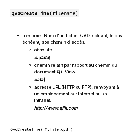
QvdCreateTime(
filename
)
filename : Nom d'un fichier
QVD
incluant, le cas
échéant, son chemin d'accès.
absolute
c:\data\
chemin relatif par rapport au chemin du
document
QlikView
.
data\
adresse URL (
HTTP
ou
FTP
), renvoyant à
un emplacement sur Internet ou un
intranet.
http://www.qlik.com
QvdCreateTime('MyFile.qvd')