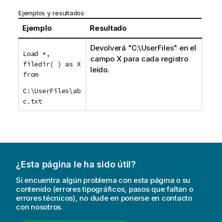
Ejemplos y resultados
Ejemplo
Resultado
Devolverá "
C:\UserFiles
" en el
Load *,
campo
X
para cada registro
filedir( ) as X
leído.
from
C:\UserFiles\ab
c.txt
¿Esta página le ha sido útil?
Si encuentra algún problema con esta página o su
contenido (errores tipográficos, pasos que faltan o
errores técnicos), no dude en ponerse en contacto
con nosotros.