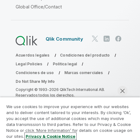
Global Office/Contact
Qlik Community
Acuerdos legales
Condiciones del producto
Legal Policies
Política legal
Condiciones de uso
Marcas comerciales
Do Not Share My Info
Copyright © 1993-2026 QlikTech International AB.
Reservados todos los derechos.
We use cookies to improve your experience with our websites
and to deliver content tailored to your interests. By clicking ‘Ok’,
Únase al Programa de modernización de
you accept the use of additional cookies which may involve
data transmission to third parties. Refer to our Privacy & Cookie
la analítica
Notice or click ‘More Information’ for details on cookie usage on
our sites.
Privacy & Cookie Notice
Modernícese sin comprometer sus valiosas aplicaciones
Chatear ahora