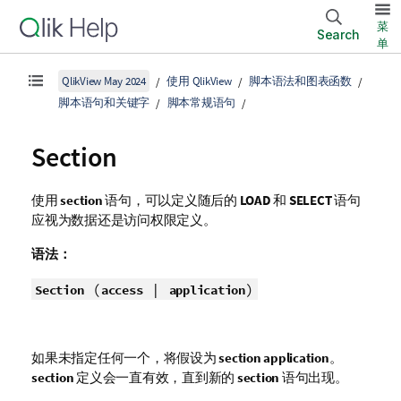
菜
Search
单
QlikView May 2024
使用 QlikView
脚本语法和图表函数
脚本语句和关键字
脚本常规语句
Section
使用
section
语句，可以定义随后的
LOAD
和
SELECT
语句
应视为数据还是访问权限定义。
语法：
(
|
)
Section
access
application
如果未指定任何一个，将假设为
section application
。
section
定义会一直有效，直到新的
section
语句出现。