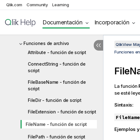
Funciones de documento
Qlik.com
Community
Learning
Funciones exponenciales y
logarítmicas
Documentación
Incorporación
Funciones de campo
Funciones de archivo
QlikView Ma
Funciones en 
Attribute - función de script
ConnectString - función de
FileN
script
FileBaseName - función de
La función
script
se esté leye
FileDir - función de script
Sintaxis:
FileExtension - función de script
FileName
FileName - función de script
Ejemplos y
FilePath - función de script