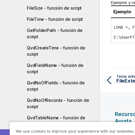
Ejemplos y r
FileSize - función de script
Ejemplo
FileTime - función de script
LOAD *, F
GetFolderPath - función de
script
C:\UserFi
QvdCreateTime - función de
script
QvdFieldName - función de
script
Tema ante
FileExte
QvdNoOfFields - función de
script
QvdNoOfRecords - función de
script
Recurs
QvdTableName - función de
Ayuda
script
We use cookies to improve your experience with our websites
Vídeos d