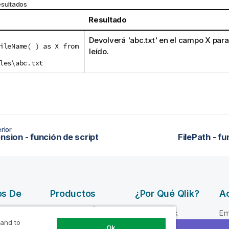
esultados
Resultado
Devolverá
'abc.txt'
en el campo
X
para
ileName( ) as X from
leído.
les\abc.txt
rior
nsion - función de script
FilePath - fu
os De
Productos
¿Por Qué Qlik?
Ac
INTEGRACIÓN Y
Por qué Qlik
Em
CALIDAD DE
 and to
e ayuda
Confianza y
Li
Ok
DATOS