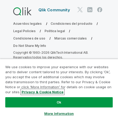
Qlik Community
Acuerdos legales
Condiciones del producto
Legal Policies
Política legal
Condiciones de uso
Marcas comerciales
Do Not Share My Info
Copyright © 1993-2026 QlikTech International AB.
Reservados todos los derechos.
We use cookies to improve your experience with our websites
and to deliver content tailored to your interests. By clicking ‘Ok’,
Únase al Programa de modernización de
you accept the use of additional cookies which may involve
data transmission to third parties. Refer to our Privacy & Cookie
la analítica
Notice or click ‘More Information’ for details on cookie usage on
our sites.
Privacy & Cookie Notice
Modernícese sin comprometer sus valiosas aplicaciones
de QlikView con el Programa de modernización de la
Ok
analítica.
Haga clic aquí
para obtener más información o
contactar con nosotros:
ampquestions@qlik.com
More Information