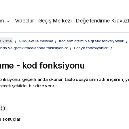
ım
Videolar
Geçiş Merkezi
Değerlendirme Kılavuzl
y 2024
QlikView ile çalışma
Kod söz dizimi ve grafik fonksiyonları
nda ve grafik ifadelerinde fonksiyonlar
Dosya fonksiyonları
ame - kod fonksiyonu
onksiyonu, geçerli anda okunan tablo dosyasının adını içeren, 
recek şekilde, bir dize verir.
:
()
e sonuçlar: