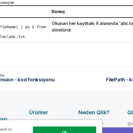
sonuçlar
Sonuç
Okunan her kayıttaki
X
alanında
'abc.tx
ileName( ) as X from
döndürür.
les\abc.txt
onu
ension - kod fonksiyonu
FilePath - 
Ürünler
Neden Qlik?
Ql
arı
VERI
Neden Qlik?
Şi
ENTEGRASYONU
 and to
mı
Güven ve Güvenlik
Lid
Ok
VE KALITE