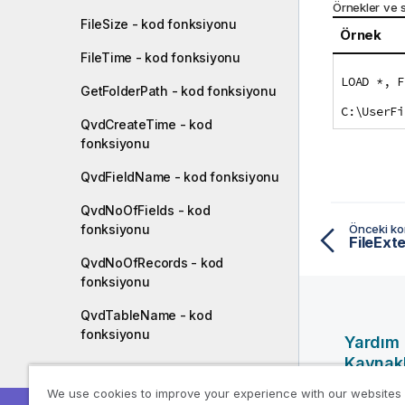
Örnekler ve 
FileSize - kod fonksiyonu
Örnek
FileTime - kod fonksiyonu
LOAD *, F
GetFolderPath - kod fonksiyonu
C:\UserFi
QvdCreateTime - kod
fonksiyonu
QvdFieldName - kod fonksiyonu
QvdNoOfFields - kod
fonksiyonu
Önceki k
FileExt
QvdNoOfRecords - kod
fonksiyonu
QvdTableName - kod
fonksiyonu
Yardım
Kaynakl
Finansal fonksiyonlar
We use cookies to improve your experience with our websites
Qlik Yardı