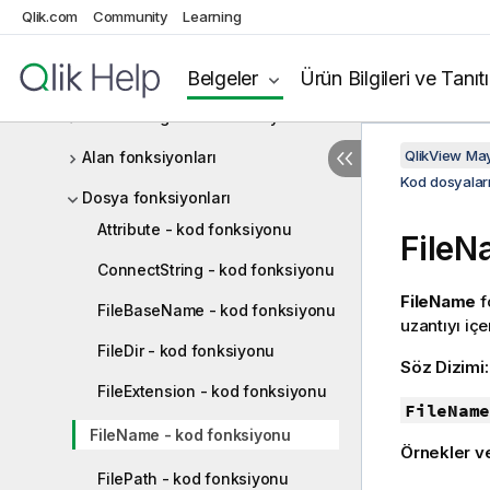
Qlik.com
Community
Learning
Tarih ve saat fonksiyonları
Belge fonksiyonları
Belgeler
Ürün Bilgileri ve Tanıt
Üstel ve logaritmik fonksiyonlar
QlikView Ma
Alan fonksiyonları
Kod dosyaları
Dosya fonksiyonları
Attribute - kod fonksiyonu
FileN
ConnectString - kod fonksiyonu
FileName
f
FileBaseName - kod fonksiyonu
uzantıyı içe
FileDir - kod fonksiyonu
Söz Dizimi
FileExtension - kod fonksiyonu
FileName
FileName - kod fonksiyonu
Örnekler v
FilePath - kod fonksiyonu