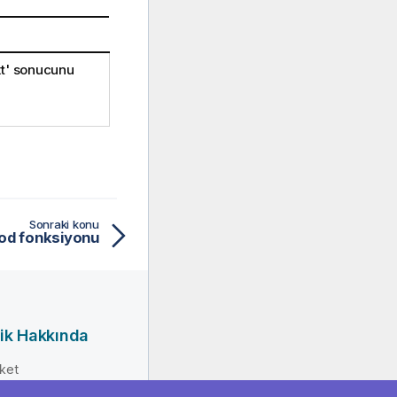
t'
sonucunu
Sonraki konu
kod fonksiyonu
ik Hakkında
rket
erlik