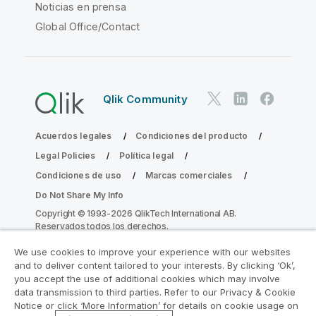
Noticias en prensa
Global Office/Contact
Qlik Community
Acuerdos legales
Condiciones del producto
Legal Policies
Política legal
Condiciones de uso
Marcas comerciales
Do Not Share My Info
Copyright © 1993-2026 QlikTech International AB.
Reservados todos los derechos.
We use cookies to improve your experience with our websites
and to deliver content tailored to your interests. By clicking ‘Ok’,
Únase al Programa de modernización de
you accept the use of additional cookies which may involve
data transmission to third parties. Refer to our Privacy & Cookie
la analítica
Notice or click ‘More Information’ for details on cookie usage on