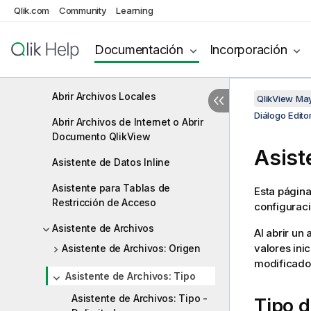
Qlik.com
Community
Learning
Propiedades de vínculo de datos
Conectar a una fuente de datos
Documentación
Incorporación
Crear Sentencia Select
Abrir Archivos Locales
QlikView Ma
Diálogo Edito
Abrir Archivos de Internet o Abrir
Documento QlikView
Asist
Asistente de Datos Inline
Asistente para Tablas de
Esta página 
Restricción de Acceso
configuraci
Asistente de Archivos
Al abrir un 
valores ini
Asistente de Archivos: Origen
modificado
Asistente de Archivos: Tipo
Asistente de Archivos: Tipo -
Tipo d