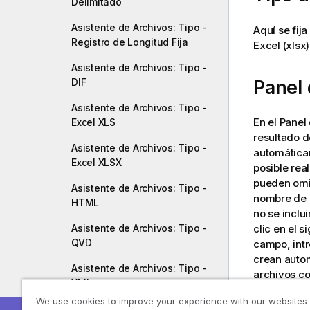
Delimitado
Asistente de Archivos: Tipo -
Aquí se fija
Registro de Longitud Fija
Excel (xls
Asistente de Archivos: Tipo -
Panel 
DIF
Asistente de Archivos: Tipo -
En el Panel 
Excel XLS
resultado d
Asistente de Archivos: Tipo -
automática
Excel XLSX
posible rea
pueden omit
Asistente de Archivos: Tipo -
nombre de c
HTML
no se inclu
clic en el 
Asistente de Archivos: Tipo -
QVD
campo, int
crean auto
Asistente de Archivos: Tipo -
archivos co
XML
columna dir
We use cookies to improve your experience with our websites
Asistente de Archivos: Tipo -