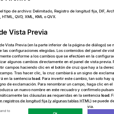
 el tipo de archivo: Delimitado, Registro de longitud fija, DIF, Arc
x), HTML, QVD, XML
, KML
o QVX.
de Vista Previa
de Vista Previa (en la parte inferior de la página de diálogo) se 
e las configuraciones elegidas. Los contenidos del panel de vi
mente conforme a los cambios que se efectúen en la configura
lizar algunos cambios directamente en el panel de vista previa. 
ir campos haciendo clic en el botón de cruz que hay a la dere
ampo. Tras hacer clic, la cruz cambiará a un signo de exclam
irá en la sentencia
load
. Para invertir este cambio, tan solo hay 
signo de exclamación. Para renombrar un campo, haga clic en e
roduzca un nuevo nombre en este recuadro y confírmelo pulsan
máticamente las cláusulas
as
requeridas en la sentencia
load
. 
n registros de longitud fija (y algunas tablas HTML) se puede de
ectamente haciendo clic en el panel de vista previa.
 and to
Ok