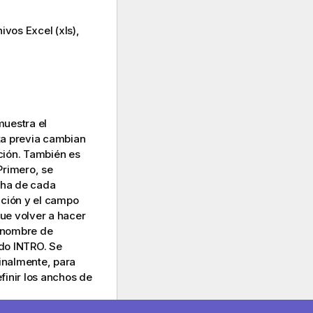
hivos Excel (xls),
muestra el
sta previa cambian
ción. También es
Primero, se
cha de cada
ación y el campo
que volver a hacer
l nombre de
do INTRO. Se
Finalmente, para
finir los anchos de