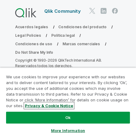
Qlik Community
Acuerdos legales
Condiciones del producto
Legal Policies
Política legal
Condiciones de uso
Marcas comerciales
Do Not Share My Info
Copyright © 1993-2026 QlikTech International AB.
Reservados todos los derechos.
We use cookies to improve your experience with our websites
and to deliver content tailored to your interests. By clicking ‘Ok’,
Únase al Programa de modernización de
you accept the use of additional cookies which may involve
data transmission to third parties. Refer to our Privacy & Cookie
la analítica
Notice or click ‘More Information’ for details on cookie usage on
our sites.
Privacy & Cookie Notice
Modernícese sin comprometer sus valiosas aplicaciones
de QlikView con el Programa de modernización de la
Ok
analítica.
Haga clic aquí
para obtener más información o
contactar con nosotros:
ampquestions@qlik.com
More Information