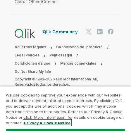
Global Office/Contact
Qlik Community
Acuerdos legales
Condiciones del producto
Legal Policies
Política legal
Condiciones de uso
Marcas comerciales
Do Not Share My Info
Copyright © 1993-2026 QlikTech International AB.
Reservados todos los derechos.
We use cookies to improve your experience with our websites
and to deliver content tailored to your interests. By clicking ‘Ok’,
Únase al Programa de modernización de
you accept the use of additional cookies which may involve
data transmission to third parties. Refer to our Privacy & Cookie
la analítica
Notice or click ‘More Information’ for details on cookie usage on
our sites.
Privacy & Cookie Notice
Modernícese sin comprometer sus valiosas aplicaciones