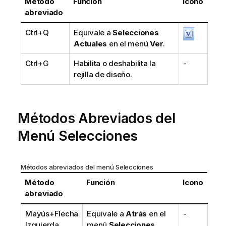
Método
Función
Icono
abreviado
Ctrl+Q
Equivale a
Selecciones
Actuales
en el menú
Ver
.
Ctrl+G
Habilita o deshabilita la
-
rejilla de diseño.
Métodos Abreviados del
Menú Selecciones
Métodos abreviados del menú Selecciones
Método
Función
Icono
abreviado
Mayús+Flecha
Equivale a
Atrás
en el
-
Izquierda
menú
Selecciones
.