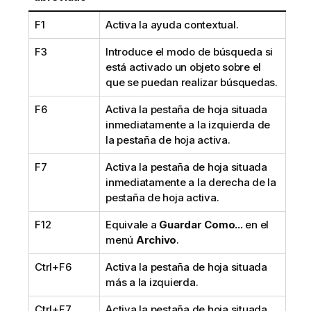
F1
Activa la ayuda contextual.
F3
Introduce el modo de búsqueda si
está activado un objeto sobre el
que se puedan realizar búsquedas.
F6
Activa la pestaña de hoja situada
inmediatamente a la izquierda de
la pestaña de hoja activa.
F7
Activa la pestaña de hoja situada
inmediatamente a la derecha de la
pestaña de hoja activa.
F12
Equivale a
Guardar Como...
en el
menú
Archivo
.
Ctrl+F6
Activa la pestaña de hoja situada
más a la izquierda.
Ctrl+F7
Activa la pestaña de hoja situada