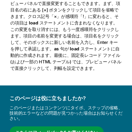
ビュー パネルで直接変更することもできます。まず、項
目名の右にある [×] ボタンをクリックして項目を省略で
きます。クロス記号「×」が感嘆符「!」に変わると、そ
の項目は
load
ステートメントに含まれなくなります。
この変更を取り消すには、もう一度感嘆符をクリックし
ます。項目の名前を変更する場合は、項目名をクリック
して、そのボックスに新しい名前を入力し、Enter キー
を押して承認します。
as
句が
load
ステートメントに自
動的に作成されます。最後に、固定長レコード ファイル
(および一部の HTML テーブル) では、プレビュー パネル
で直接クリックして、列幅を設定できます。
このページは役に立ちましたか?
このページまたはコンテンツにタイポ、ステップの省略、
技術的エラーなどの問題が見つかった場合はお知らせくだ
さい。