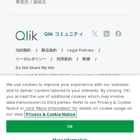
事業所 / 連絡先
Qlik コミュニティ
法的契約
製品規約
Legal Policies
リーガルポリシー
利用規約
商標
Do Not Share My Info
Copyright © 1993-2026 QlikTech International AB.無断複写・
転載を禁じます。
We use cookies to improve your experience with our websites
and to deliver content tailored to your interests. By clicking ‘Ok’,
you accept the use of additional cookies which may involve
data transmission to third parties. Refer to our Privacy & Cookie
分析の近代化プログラムに参加する
Notice or click ‘More Information’ for details on cookie usage on
our sites.
Privacy & Cookie Notice
分析最新化プログラムにより、重要な QlikView app を危険
にさらすことなく最新化しましょう。
ここをクリック
して詳
Ok
細を表示するか、次にお問い合わせください。
ampquestions@qlik.com
More Information