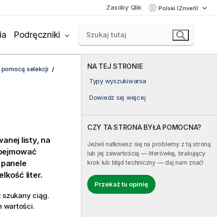
Zasoby Qlik
Polski (Zmień)
ia
Podręczniki
NA TEJ STRONIE
 pomocą selekcji
Typy wyszukiwania
Dowiedz się więcej
CZY TA STRONA BYŁA POMOCNA?
nej listy, na
Jeżeli natkniesz się na problemy z tą stroną
obejmować
lub jej zawartością — literówkę, brakujący
 panele
krok lub błąd techniczny — daj nam znać!
lkość liter.
Przekaż tu opinię
z szukany ciąg.
 wartości.