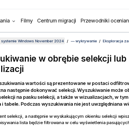
ania
Filmy
Centrum migracji
Przewodniki ocenian
w systemie Windows November 2024
— wykrywanie
Eksploracja za
kiwanie w obrębie selekcji lub
lizacji
zukiwania wartości są prezentowane w postaci odfiltrowa
żna następnie dokonywać selekcji. Wyszukiwanie może 
elekcji na pasku selekcji, a także w wizualizacjach, w tym
a i tabele. Podczas wyszukiwania nie jest uwzględniana wie
ment selekcji, a następnie w wyskakującym okienku selekcji wpis
sywania lista będzie filtrowana w celu wyświetlenia pasujących