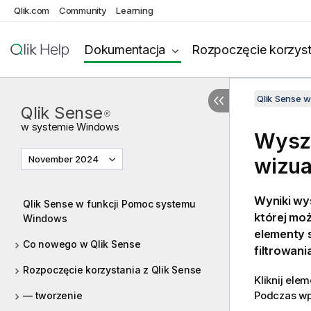
Qlik.com
Community
Learning
Dokumentacja
Rozpoczęcie korzyst
Qlik Sense 
Qlik Sense
®
w systemie
Windows
Wyszu
November 2024
wizua
Wyniki wys
Qlik Sense w funkcji Pomoc systemu
której mo
Windows
elementy s
Co nowego w Qlik Sense
filtrowani
Rozpoczęcie korzystania z Qlik Sense
Kliknij ele
Podczas wpi
— tworzenie