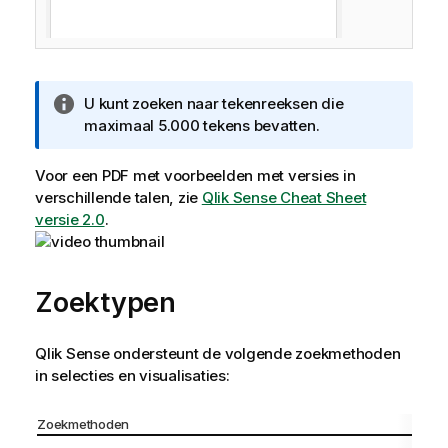
I
U kunt zoeken naar tekenreeksen die
n
maximaal 5.000 tekens bevatten.
f
o
Voor een PDF met voorbeelden met versies in
r
verschillende talen, zie
Qlik Sense Cheat Sheet
m
versie 2.0
.
a
t
i
Zoektypen
e
Qlik Sense
ondersteunt de volgende zoekmethoden
in selecties en visualisaties:
Zoekmethoden