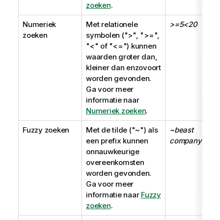
zoeken
.
Numeriek
Met relationele
>=5<20
zoeken
symbolen (
">"
,
">="
,
"<"
of
"<="
) kunnen
waarden groter dan,
kleiner dan enzovoort
worden gevonden.
Ga voor meer
informatie naar
Numeriek zoeken
.
Fuzzy zoeken
Met de tilde (
"~"
) als
~beast
een prefix kunnen
company
onnauwkeurige
overeenkomsten
worden gevonden.
Ga voor meer
informatie naar
Fuzzy
zoeken
.